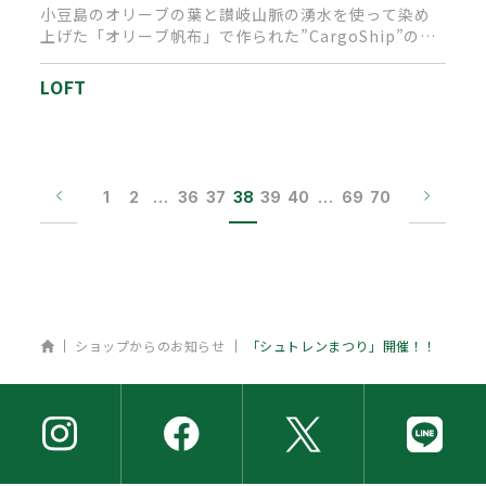
小豆島のオリーブの葉と讃岐山脈の湧水を使って染め
上げた「オリーブ帆布」で作られた”CargoShip”のバ
ッグ。“咲く屋…
LOFT
1
2
…
36
37
38
39
40
…
69
70
ホーム
ショップからのお知らせ
「シュトレンまつり」開催！！