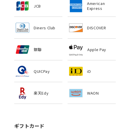
American
JCB
Express
Diners Club
DISCOVER
銀聯
Apple Pay
QUICPay
iD
楽天Edy
WAON
ギフトカード