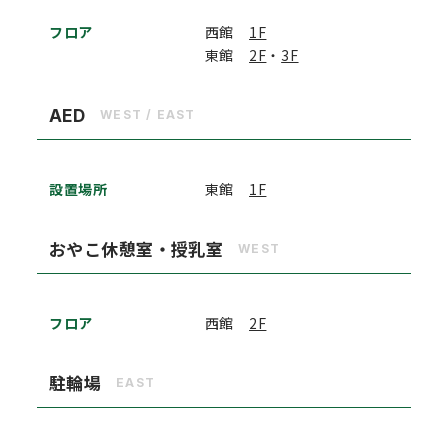
フロア
西館
1F
東館
2F
・
3F
AED
WEST / EAST
設置場所
東館
1F
おやこ休憩室・授乳室
WEST
フロア
西館
2F
駐輪場
EAST