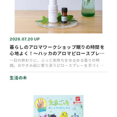
2026.07.20 UP
暮らしのアロマワークショップ眠りの時間を
心地よく！～ハッカのアロマピロースプレー
づくり～
一日の終わりに、ふっと気持ちをゆるめる香りの時
間。おやすみ前に寄り添うピロースプレーを手づくり
しませんか？枕にピロースプ…
生活の木