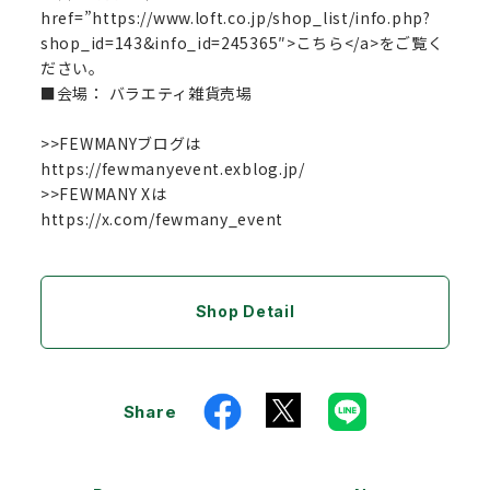
href=”https://www.loft.co.jp/shop_list/info.php?
shop_id=143&info_id=245365″>こちら</a>をご覧く
ださい。
■会場： バラエティ雑貨売場
>>FEWMANYブログは
https://fewmanyevent.exblog.jp/
>>FEWMANY Xは
https://x.com/fewmany_event
Shop Detail
Share