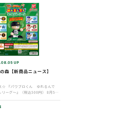
.08.05 UP
ャの森【新商品ニュース】
ス☆ 『パワブロくん ゆれるんで
リーグ～』（税込500円） 8月5日
す。 …
森