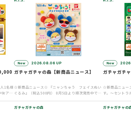
2026.08.06 UP
2026
New
New
000
ガチャガチャの森【新商品ニュース】
ガチャガチ
人1名様
☆新商品ニュース☆ 『ニャンちゅう フェイスぬい
☆新商品ニュー
中🌺アロ
ぐるみ』（税込500円） 8月5日より順次発売中で
す。～セントラル
す！ 大人気キャラクタ…
より順次発売中で
ガチャガチャの森
ガチャガチャの