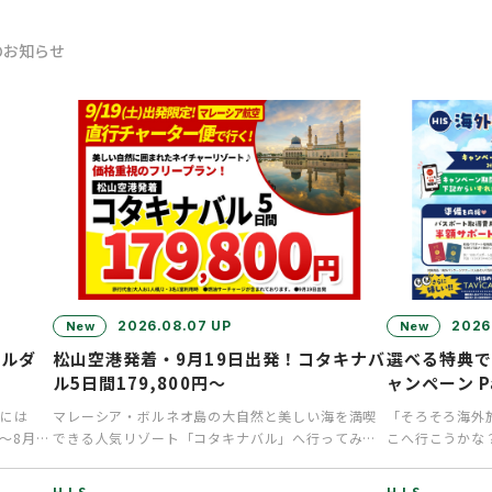
のお知らせ
2026.08.07 UP
2026
New
New
ホルダ
松山空港発着・9月19日出発！コタキナバ
選べる特典
ル5日間179,800円～
ャンペーン P
には
マレーシア・ボルネオ島の大自然と美しい海を満喫
「そろそろ海外
～8月9
できる人気リゾート「コタキナバル」へ行ってみま
こへ行こうかな
せんか？通常なら乗り継ぎで1…
得なキャンペー
H.I.S.
H.I.S.