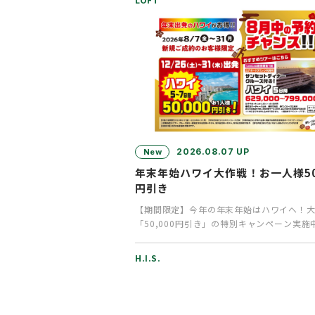
2026.08.07 UP
New
年末年始ハワイ大作戦！お一人様50,
円引き
【期間限定】今年の年末年始はハワイへ！大
「50,000円引き」の特別キャンペーン実施
ハ！皆様いかがお過ご…
H.I.S.