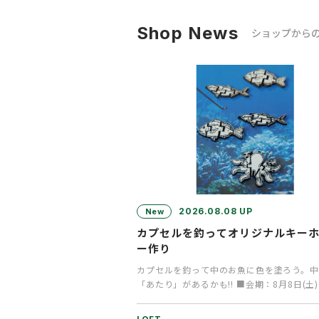
Shop News
ショップから
2026.08.08 UP
New
カプセルを釣ってオリジナルキー
ー作り
カプセルを釣って中のお魚に色を塗ろう。中
「あたり」があるかも!! ■会期：8月8日(土)
日（日） ■時間：1…
LOFT