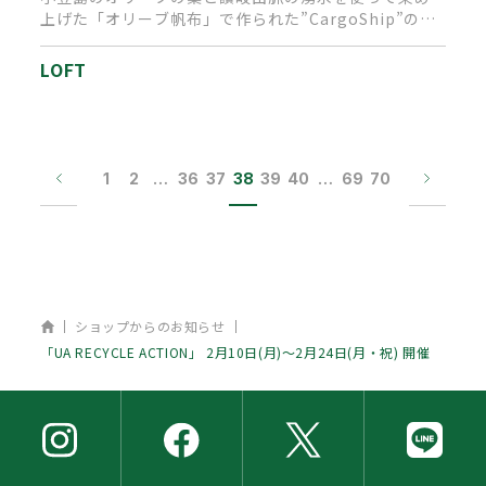
上げた「オリーブ帆布」で作られた”CargoShip”のバ
ッグ。“咲く屋…
LOFT
1
2
…
36
37
38
39
40
…
69
70
ホーム
ショップからのお知らせ
「UA RECYCLE ACTION」 2月10日(月)～2月24日(月・祝) 開催