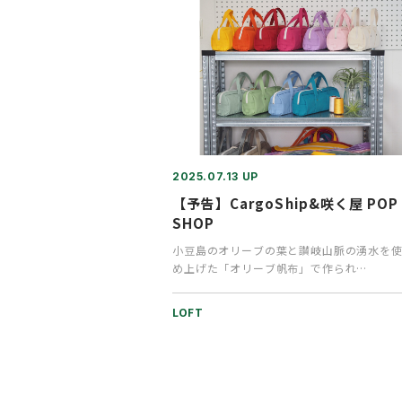
2025.07.13 UP
【予告】CargoShip&咲く屋 POP 
SHOP
小豆島のオリーブの葉と讃岐山脈の湧水を
め上げた「オリーブ帆布」で作られ
た”CargoShip”のバッグ。“咲く屋…
LOFT