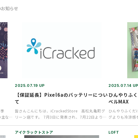
のお知らせ
2025.07.19 UP
2025.07.14 U
【保証延長】Pixel6aのバッテリーについ
ひんやりふく
て
ベルMAX
な季
皆さんこんにちは、iCrackedStore 高松丸亀町グ
ひんやりふくだ
の主な成
リーン店です。 7月3日に発表され、7月22日より開
グよりも冷涼感
始となりま…
した。見るから
アイクラックトストア
LOFT