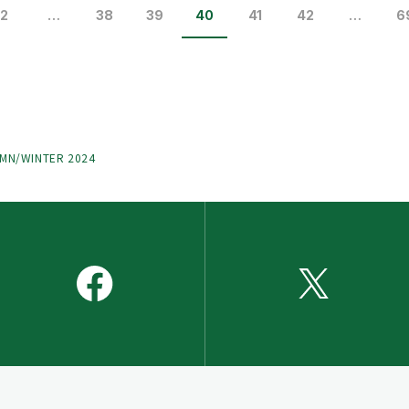
2
…
38
39
40
41
42
…
6
UMN/WINTER 2024