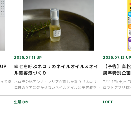
2025.07.11 UP
2025.07.12 U
UP
幸せを呼ぶネロリのネイルオイル＆オイ
【予告】高松
ル美容液づくり
周年特別企
使って染
ネロラ公妃アンナ・マリアが愛した香り『ネロリ』
7月19日(土)～
毎日のケアに欠かせないネイルオイルと美容液を両
ロフトアプリ特
方作ることができるワークシ…
りだくさん!移転
生活の木
LOFT