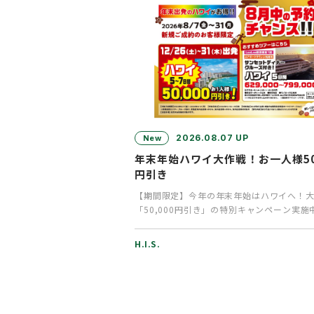
2026.08.07 UP
New
年末年始ハワイ大作戦！お一人様50,
円引き
【期間限定】今年の年末年始はハワイへ！大
「50,000円引き」の特別キャンペーン実施
ハ！皆様いかがお過ご…
H.I.S.