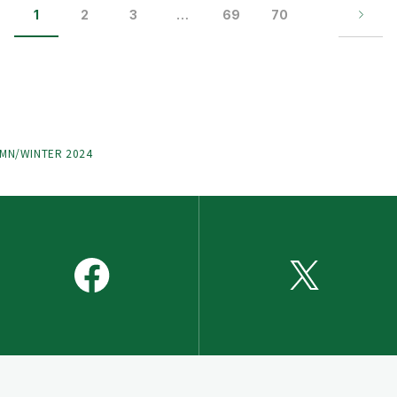
1
2
3
…
69
70
UMN/WINTER 2024