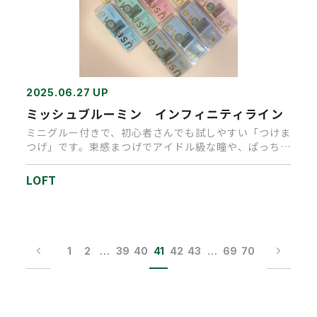
2025.06.27 UP
ミッシュブルーミン インフィニティライン
ミニグルー付きで、初心者さんでも試しやすい「つけま
つげ」です。束感まつげでアイドル級な瞳や、ぱっちり
とお人形のような瞳に…
LOFT
1
2
…
39
40
41
42
43
…
69
70