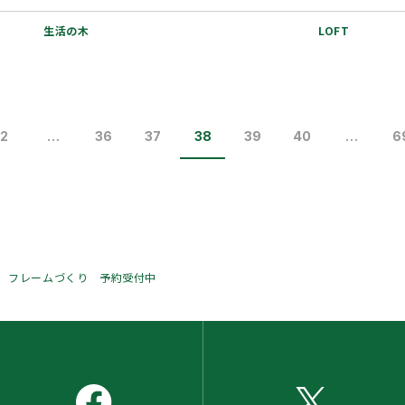
食材のひとつ。 中国で…
た”CargoSh
生活の木
LOFT
2
…
36
37
38
39
40
…
6
 フレームづくり 予約受付中