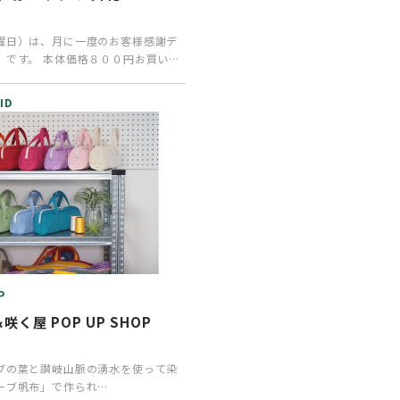
曜日）は、月に一度のお客様感謝デ
」です。 本体価格８００円お買い上
プレゼントを…
ID
P
&咲く屋 POP UP SHOP
ブの葉と讃岐山脈の湧水を使って染
ーブ帆布」で作られ