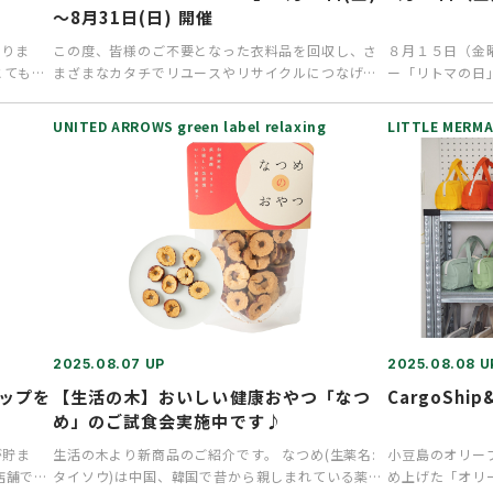
～8月31日(日) 開催
なりま
この度、皆様のご不要となった衣料品を回収し、さ
８月１５日（金
とても重
まざまなカタチでリユースやリサイクルにつなげ
ー「リトマの日
る、「UA RECYCLE A…
げごとに素敵な
UNITED ARROWS green label relaxing
LITTLE MERMA
2025.08.07 UP
2025.08.08 U
シップを
【生活の木】おいしい健康おやつ「なつ
CargoShip
め」のご試食会実施中です♪
が貯ま
生活の木より新商品のご紹介です。 なつめ(生薬名:
小豆島のオリー
店舗でも
タイソウ)は中国、韓国で昔から親しまれている薬膳
め上げた「オリ