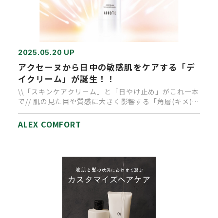
2025.05.20 UP
アクセーヌから日中の敏感肌をケアする「デ
イクリーム」が誕生！！
\\「スキンケアクリーム」と「日やけ止め」がこれ一本
で// 肌の見た目や質感に大きく影響する「角層(キメ)の
乱れ」に再注…
ALEX COMFORT