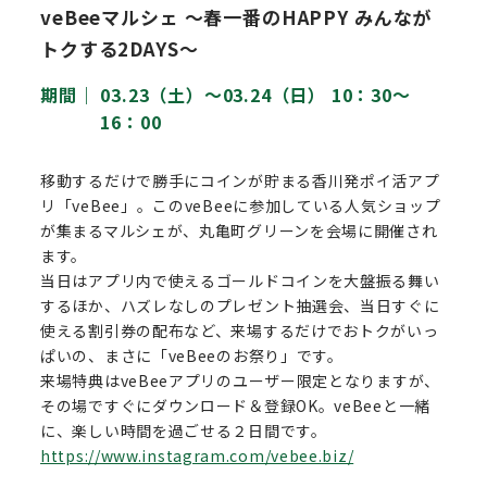
veBeeマルシェ 〜春一番のHAPPY みんなが
トクする2DAYS〜
期間｜
03.23（土）〜03.24（日） 10：30～
16：00
移動するだけで勝手にコインが貯まる香川発ポイ活アプ
リ「veBee」。このveBeeに参加している人気ショップ
が集まるマルシェが、丸亀町グリーンを会場に開催され
ます。
当日はアプリ内で使えるゴールドコインを大盤振る舞い
するほか、ハズレなしのプレゼント抽選会、当日すぐに
使える割引券の配布など、来場するだけでおトクがいっ
ぱいの、まさに「veBeeのお祭り」です。
来場特典はveBeeアプリのユーザー限定となりますが、
その場ですぐにダウンロード＆登録OK。veBeeと一緒
に、楽しい時間を過ごせる２日間です。
https://www.instagram.com/vebee.biz/