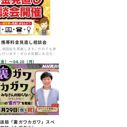
 携帯料金見直し相談会
し相談会を実施します。だれでも参
も行います！ぜひお気軽にお立ち寄
7（金）〜04.20（月）
放送局「裏ガワカガワ」スペ