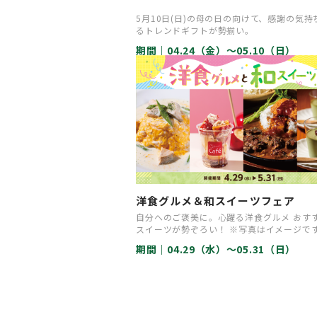
5月10日(日)の母の日の向けて、感謝の気持
るトレンドギフトが勢揃い。
期間｜
04.24（金）〜05.10（日）
洋食グルメ＆和スイーツフェア
自分へのご褒美に。心躍る洋食グルメ おす
スイーツが勢ぞろい！ ※写真はイメージで
格は全て税込表記となりま…
期間｜
04.29（水）〜05.31（日）