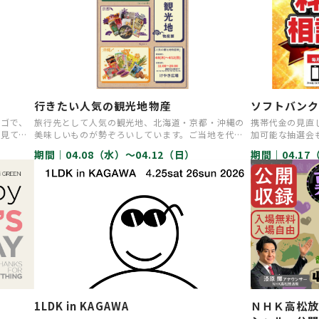
行きたい人気の観光地物産
ソフトバンク
ロゴで、
旅行先として人気の観光地、北海道・京都・沖縄の
携帯代金の見直
に見て楽
美味しいものが勢ぞろいしています。ご当地を代表
加可能な抽選会
する土産物が販売されています…
りください！
期間｜
04.08（水）〜04.12（日）
期間｜
04.1
1LDK in KAGAWA
ＮＨＫ高松