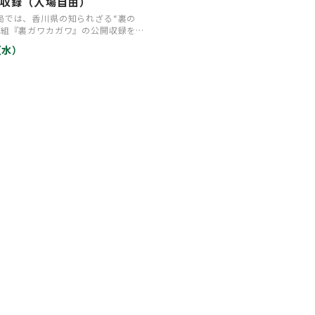
開収録（入場自由）
局では、香川県の知られざる“裏の
番組『裏ガワカガワ』の公開収録をお
ストに香川県…
9（水）