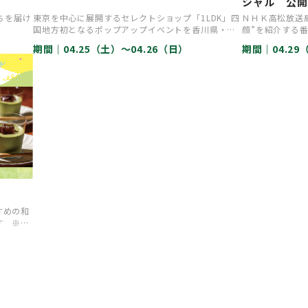
シャル 公
ちを届け
東京を中心に展開するセレクトショップ「1LDK」四
ＮＨＫ高松放送
国地方初となるポップアップイベントを香川県・高
顔”を紹介する
松市にて開催。 広場には…
こないます。ゲ
期間｜
04.25（土）〜04.26（日）
期間｜
04.2
すめの和
す ※価