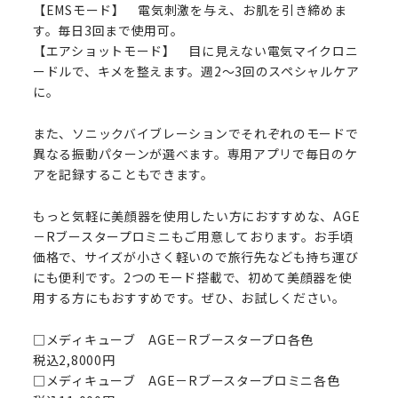
【EMSモード】 電気刺激を与え、お肌を引き締めま
す。毎日3回まで使用可。
【エアショットモード】 目に見えない電気マイクロニ
ードルで、キメを整えます。週2～3回のスペシャルケア
に。
また、ソニックバイブレーションでそれぞれのモードで
異なる振動パターンが選べます。専用アプリで毎日のケ
アを記録することもできます。
もっと気軽に美顔器を使用したい方におすすめな、AGE
－Rブースタープロミニもご用意しております。お手頃
価格で、サイズが小さく軽いので旅行先なども持ち運び
にも便利です。2つのモード搭載で、初めて美顔器を使
用する方にもおすすめです。ぜひ、お試しください。
□メディキューブ AGE－Rブースタープロ各色
税込2,8000円
□メディキューブ AGE－Rブースタープロミニ各色