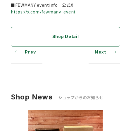
■FEWMANY eventinfo 公式X
https://x.com/fewmany_event
Shop Detail
Prev
Next
Shop News
ショップからのお知らせ