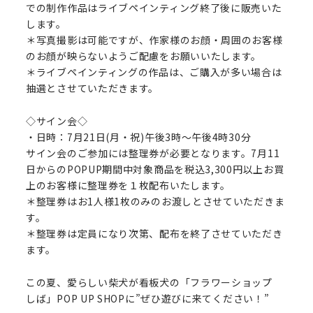
での制作作品はライブペインティング終了後に販売いた
します。
＊写真撮影は可能ですが、作家様のお顔・周囲のお客様
のお顔が映らないようご配慮をお願いいたします。
＊ライブペインティングの作品は、ご購入が多い場合は
抽選とさせていただきます。
◇サイン会◇
・日時：7月21日(月・祝)午後3時～午後4時30分
サイン会のご参加には整理券が必要となります。7月11
日からのPOPUP期間中対象商品を税込3,300円以上お買
上のお客様に整理券を１枚配布いたします。
＊整理券はお1人様1枚のみのお渡しとさせていただきま
す。
＊整理券は定員になり次第、配布を終了させていただき
ます。
この夏、愛らしい柴犬が看板犬の「フラワーショップ
しば」POP UP SHOPに”ぜひ遊びに来てください！”