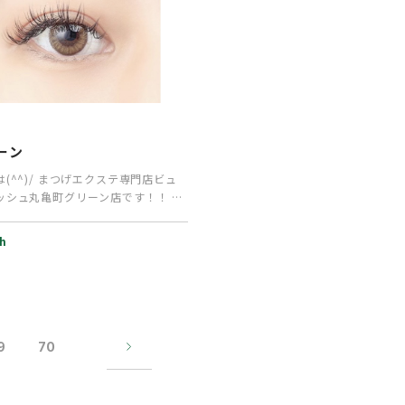
P
ーン
(^^)/ まつげエクステ専門店ビュ
ッシュ丸亀町グリーン店です！！ 本
ンペー…
sh
9
70