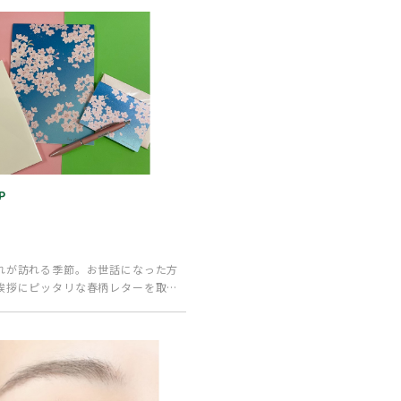
P
れが訪れる季節。お世話になった方
挨拶にピッタリな春柄レターを取り
持ちと共に、ひ…