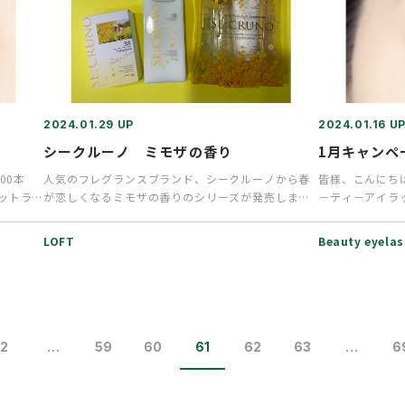
2024.01.29 UP
2024.01.16 U
シークルーノ ミモザの香り
1月キャンペ
100本
人気のフレグランスブランド、シークルーノから春
皆様、こんにちは
ラットラ
が恋しくなるミモザの香りのシリーズが発売しまし
－ティ－アイラ
た。みずみずしいミモザの花に…
日は、1月キャ
LOFT
Beauty eyela
2
…
59
60
61
62
63
…
6