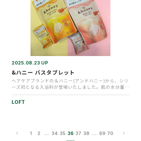
2025.08.23 UP
&ハニー バスタブレット
ヘアケアブランドの＆ハニー(アンドハニー)から、シリ
ーズ初となる入浴料が登場いたしました。肌の水分量
に着目したバスタブレ…
LOFT
1
2
…
34
35
36
37
38
…
69
70