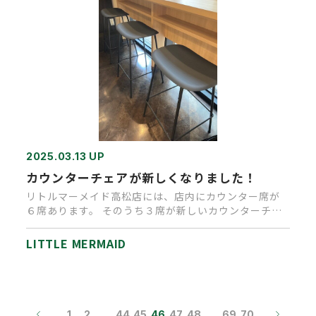
2025.03.13 UP
カウンターチェアが新しくなりました！
リトルマーメイド高松店には、店内にカウンター席が
６席あります。 そのうち３席が新しいカウンターチェ
アに変わりました。 /…
LITTLE MERMAID
1
2
…
44
45
46
47
48
…
69
70