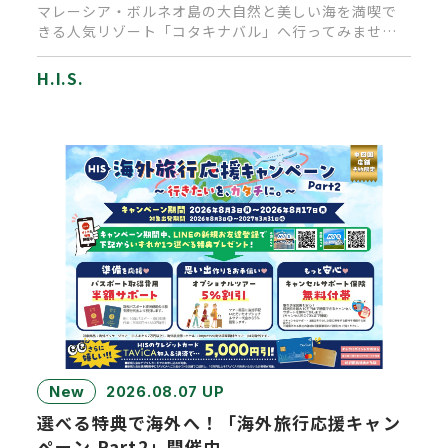
マレーシア・ボルネオ島の大自然と美しい海を満喫で
きる人気リゾート「コタキナバル」へ行ってみません
か？通常なら乗り継ぎで1…
H.I.S.
New
2026.08.07 UP
選べる特典で海外へ！「海外旅行応援キャン
ペーン Part2」開催中