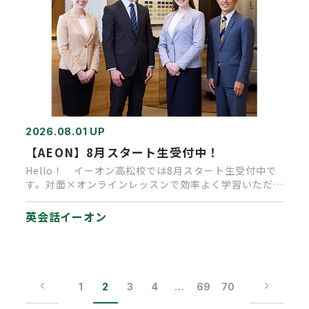
2026.08.01 UP
【AEON】8月スタート生受付中！
Hello！ イーオン高松校では8月スタート生受付中で
す。対面×オンラインレッスンで効率よく学習いただけ
ます。 今なら入…
英会話イーオン
1
2
3
4
…
69
70