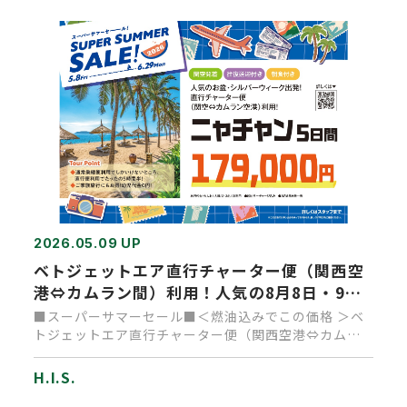
2026.05.09 UP
ベトジェットエア直行チャーター便（関西空
港⇔カムラン間）利用！人気の8月8日・9月
19日出発！ニャチャン5日間
■スーパーサマーセール■＜燃油込みでこの価格 ＞ベ
トジェットエア直行チャーター便（関西空港⇔カムラ
ン間）利用！人気の8月…
H.I.S.