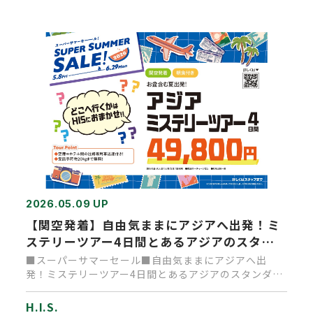
2026.05.09 UP
【関空発着】自由気ままにアジアへ出発！ミ
ステリーツアー4日間とあるアジアのスタン
ダードクラスホテル（部屋指定なし）に滞在
■スーパーサマーセール■自由気ままにアジアへ出
とあるアジア 4日間
発！ミステリーツアー4日間とあるアジアのスタンダー
ドクラスホテル（部屋指定…
H.I.S.