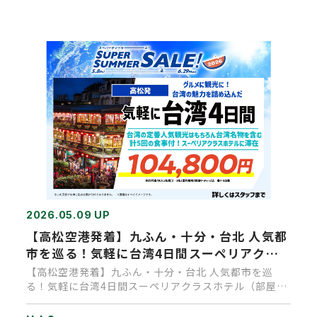
2026.05.09 UP
【高松空港発着】九ふん・十分・台北 人気都
市を巡る！気軽に台湾4日間スーペリアクラ
スホテル（部屋指定なし）に滞在タイペイ(台
【高松空港発着】九ふん・十分・台北 人気都市を巡
北) 4日間
る！気軽に台湾4日間スーペリアクラスホテル（部屋指
定なし）に滞在タイペイ…