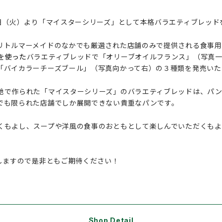
7日（火）より「マイスターシリーズ」として本格バラエティブレッド
リトルマーメイドのなかでも厳選された店舗のみで提供される食事用
を使った
バラエティブレッドで「オリーブオイルフランス」（写真
「バイカラーチーズブール」（写真向かって右）の３種類を発売いた
地で作られた「マイスターシリーズ」のバラエティブレッドは、パ
でも限られた店舗でしか展開できない貴重なパンです。
くもよし、スープや洋風の食事のおともとして楽しんでいただくも
しますので是非ともご期待ください！
Shop Detail