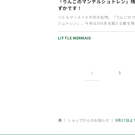
「りんごのマンデルシュトレン」
ずかです！
リトルマーメイドの冬の名物、「りんごの
シュトレン」。今年は300本を超える数を
おりましたが、残すところわ…
LITTLE MERMAID
1
ホーム
ショップからのお知らせ
9月17日