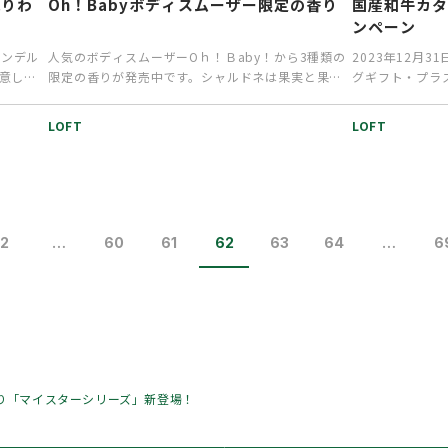
残りわ
Oh！Babyボディスムーザー限定の香り
国産和牛カ
ンペーン
マンデル
人気のボディスムーザーOｈ！Ｂaby！から3種類の
2023年12月
用意して
限定の香りが発売中です。シャルドネは果実と果汁
グギフト・プラ
の澄んだ香りですっきりフ…
キャンペーン期
LOFT
LOFT
2
…
60
61
62
63
64
…
6
より「マイスターシリーズ」新登場！