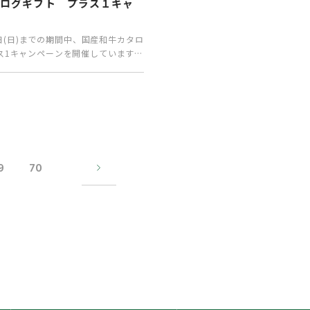
タログギフト プラス１キャ
31日(日)までの期間中、国産和牛カタロ
ス1キャンペーンを開催しています。
間…
9
70