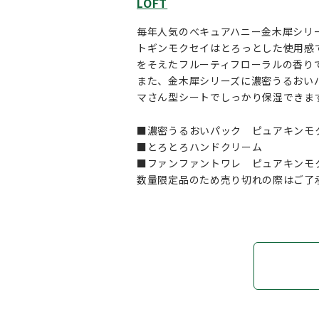
LOFT
毎年人気のべキュアハニー金木犀シリ
トギンモクセイはとろっとした使用感
をそえたフルーティフローラルの香り
また、金木犀シリーズに濃密うるおい
マさん型シートでしっかり保湿できま
■濃密うるおいパック ピュアキンモ
■とろとろハンドクリーム 
■ファンファントワレ ピュアキンモク
数量限定品のため売り切れの際はご了