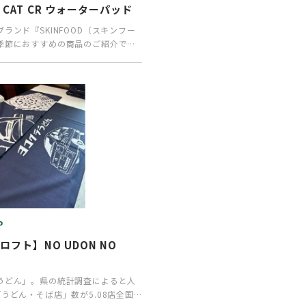
CAT CR ウォーターパッド
ランド『SKINFOOD（スキンフー
季節におすすめの商品のご紹介で
線・エアコ…
P
フト】NO UDON NO
うどん」。県の統計調査によると人
うどん・そば店」数が5.08店全国