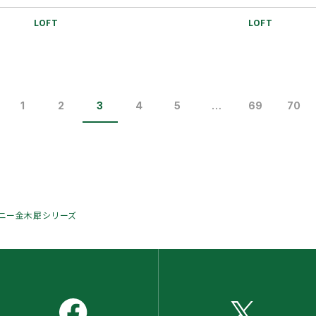
日（日） ■時間：1…
第一位。店舗が
LOFT
LOFT
1
2
3
4
5
…
69
70
ニー金木犀シリーズ