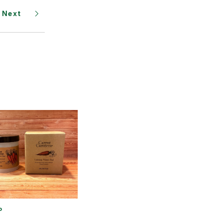
Next
P