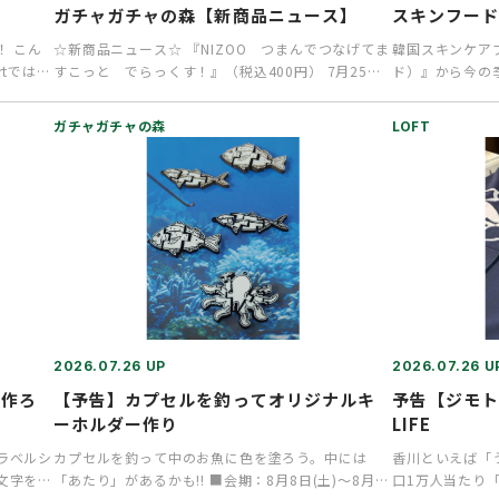
ガチャガチャの森【新商品ニュース】
スキンフード 
！ こん
☆新商品ニュース☆ 『NIZOO つまんでつなげてま
韓国スキンケアブ
artでは現
すこっと でらっくす！』（税込400円） 7月25日
ド）』から今の
より順次発売中で…
す。乾燥や紫外
ガチャガチャの森
LOFT
2026.07.26 UP
2026.07.26 U
を作ろ
【予告】カプセルを釣ってオリジナルキ
予告【ジモトロ
ーホルダー作り
LIFE
ラベルシ
カプセルを釣って中のお魚に色を塗ろう。中には
香川といえば「
文字を書
「あたり」があるかも!! ■会期：8月8日(土)～8月9
口1万人当たり「