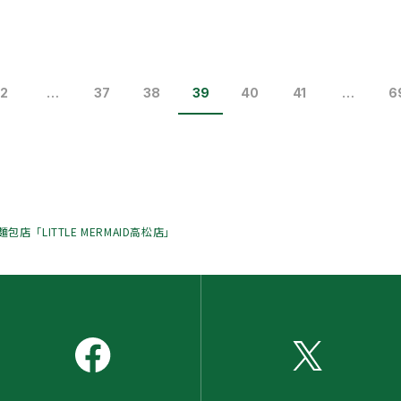
2
…
37
38
39
40
41
…
6
包店「LITTLE MERMAID高松店」