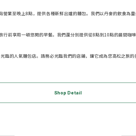
從早上8點營業至晚上8點，提供各種新鮮出爐的麵包。我們以丹麥的飲食
旅行前享用一頓悠閑的早餐。我們還分別提供從8點到10點的晨間咖啡
受外國遊客光臨的人氣麵包店。請務必光臨我們的店鋪，讓它成為您高松之旅
Shop Detail