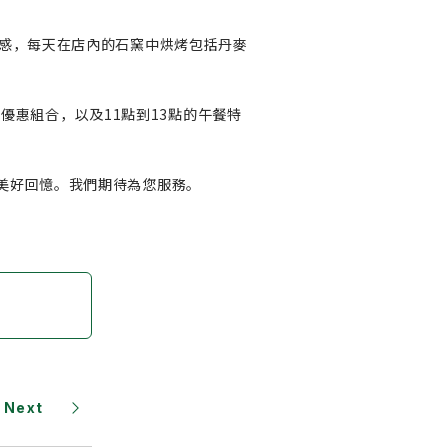
為靈感，每天在店內的石窯中烘烤包括丹麥
優惠組合，以及11點到13點的午餐特
的美好回憶。我們期待為您服務。
Next