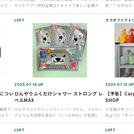
飲んでい
ロフトアプリ特別企画などおトクで楽しい企画が盛
節！！なぜなら
りだくさん!移転1…
分（カルシウム
LOFT
カラダファクト
2025.07.14 UP
2025.07.13 UP
ーについ
ひんやりふくだけシャワー ストロング レ
【予告】Carg
ベルMAX
SHOP
丸亀町グ
ひんやりふくだけシャワーシリーズから、ストロン
小豆島のオリー
日より開
グよりも冷涼感を高めた『レベルMAX』が登場しま
め上げた「オリ
した。見るからに強そうなパ…
た”CargoSh
LOFT
LOFT