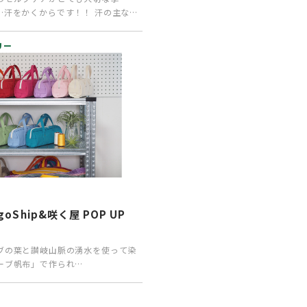
…汗をかくからです！！ 汗の主な成
・マグネシウム・…
リー
oShip&咲く屋 POP UP
ブの葉と讃岐山脈の湧水を使って染
ーブ帆布」で作られ
ip”のバッグ。“咲く屋…