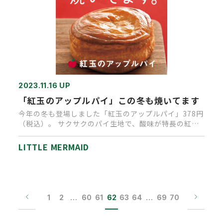
2023.11.16 UP
「紅玉のアップルパイ」この冬も焼いてます
今年の冬も登場しました「紅玉のアップルパイ」378円
（税込）。 サクサクのパイ生地で、酸味が特長の紅玉
りんごをバターとキ…
LITTLE MERMAID
1
2
…
60
61
62
63
64
…
69
70