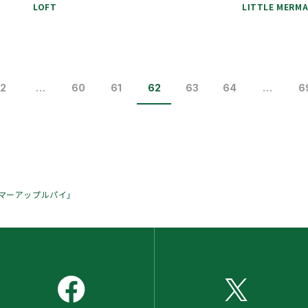
LOFT
LITTLE MERMA
2
…
60
61
62
63
64
…
6
マーアップルパイ」