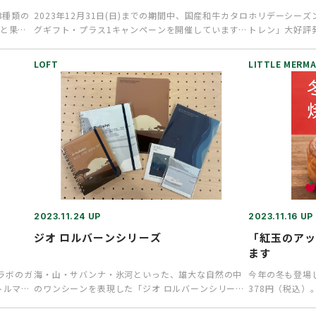
3種類の
2023年12月31日(日)までの期間中、国産和牛カタロ
ホリデーシーズ
と果汁
グギフト・プラス1キャンペーンを開催しています。
トレン」大好評
キャンペーン期間…
祥といわれる伝
LOFT
LITTLE MERMA
2023.11.24 UP
2023.11.16 UP
ジオ ロルバーンシリーズ
「紅玉のア
ます
コラボのガ
海・山・サバンナ・氷河といった、雄大な自然の中
今年の冬も登場
トルマー
のワンシーンを表現した「ジオ ロルバーンシリー
378円（税込）
ズ」が入荷しています。ノート…
長の紅玉りんご