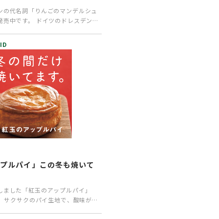
ンの代名詞「りんごのマンデルシュ
発売中です。 ドイツのドレスデン発
統的なクリス…
ID
ップルパイ」この冬も焼いて
しました「紅玉のアップルパイ」
。 サクサクのパイ生地で、酸味が特
をバターとキ…