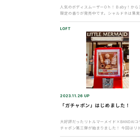
人気のボディスムーザーOｈ！Ｂaby！から
限定の香りが発売中です。シャルドネは果実
の澄んだ香りですっきりフ…
LOFT
2023.11.26 UP
「ガチャポン」はじめました！
大好評だったリトルマーメイド×BANDAI
チャポン第三弾が始まりました！ 今回はリ
メイド厳選の超定番人…