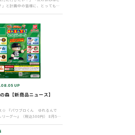
？」と計画中の皆様に、とってもお
ンのお知らせで…
.08.05 UP
ャの森【新商品ニュース】
ス☆ 『パワブロくん ゆれるんで
リーグ～』（税込500円） 8月5日
す。 …
森