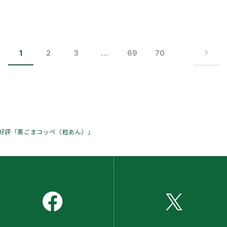
1
2
3
…
69
70
好評「黒ごまコッペ（粒あん）」