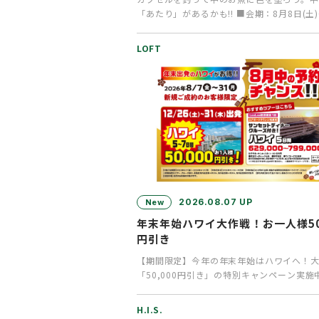
「あたり」があるかも!! ■会期：8月8日(土)
日（日） ■時間：1…
LOFT
2026.08.07 UP
New
年末年始ハワイ大作戦！お一人様50,
円引き
【期間限定】今年の年末年始はハワイへ！大
「50,000円引き」の特別キャンペーン実施
ハ！皆様いかがお過ご…
H.I.S.