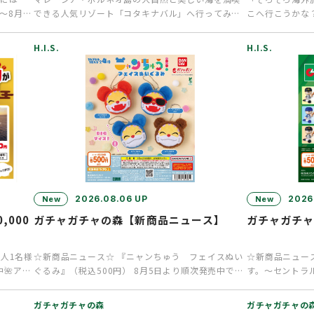
～8月9
できる人気リゾート「コタキナバル」へ行ってみま
こへ行こうかな
せんか？通常なら乗り継ぎで1…
得なキャンペー
H.I.S.
H.I.S.
2026.08.06 UP
2026
New
New
000
ガチャガチャの森【新商品ニュース】
ガチャガチ
人1名様
☆新商品ニュース☆ 『ニャンちゅう フェイスぬい
☆新商品ニュー
中🌺アロ
ぐるみ』（税込500円） 8月5日より順次発売中で
す。～セントラル
す！ 大人気キャラクタ…
より順次発売中で
ガチャガチャの森
ガチャガチャの