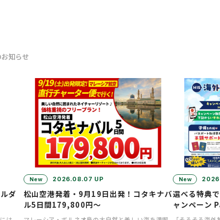
のお知らせ
2026.08.07 UP
2026
New
New
ホルダ
松山空港発着・9月19日出発！コタキナバ
選べる特典
ル5日間179,800円～
ャンペーン P
には
マレーシア・ボルネオ島の大自然と美しい海を満喫
「そろそろ海外