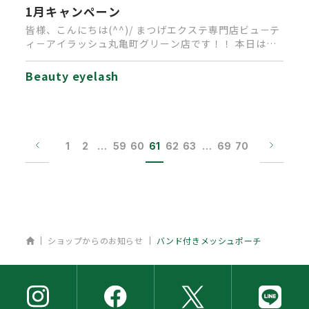
1月キャンペーン
皆様、こんにちは(^^)/ まつげエクステ専門店ビュ－テ
ィ－アイラッシュ丸亀町グリーン店です！！ 本日は、1
月キャンペー…
Beauty eyelash
1
2
…
59
60
61
62
63
…
69
70
ホーム
ショップからのお知らせ
バンド付きメッシュポーチ