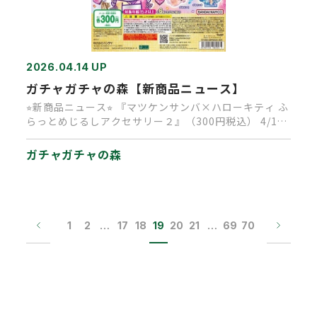
2026.04.14 UP
ガチャガチャの森【新商品ニュース】
⭐︎新商品ニュース⭐︎ 『マツケンサンバ×ハローキティ ふ
らっとめじるしアクセサリー２』（300円税込） 4/14
より順…
ガチャガチャの森
1
2
…
17
18
19
20
21
…
69
70