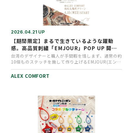
2026.04.21 UP
【期間限定】まるで生きているような躍動
感。高品質刺繍「EMJOUR」POP UP 開
催！
台湾のデザイナーと職人が手間暇を惜しまず、通常の約
10倍ものステッチを施して作り上げるEMJOUR(エンジ
ュール)。 大…
ALEX COMFORT