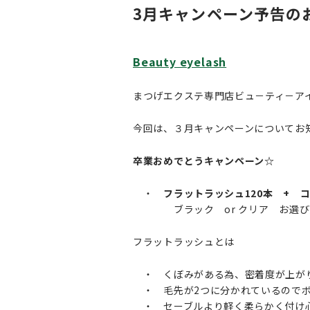
3月キャンペーン予告の
Beauty eyelash
まつげエクステ専門店ビュ－ティ－ア
今回は、３月キャンペーンについてお
卒業おめでとうキャンペーン☆
・
フラットラッシュ120本 + コ
ブラック or クリア お選び
フラットラッシュとは
・ くぼみがある為、密着度が上がり
・ 毛先が2つに分かれているので
・ セーブルより軽く柔らかく付け