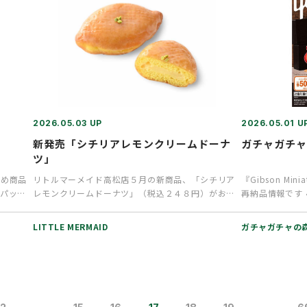
2026.05.03 UP
2026.05.01 U
ズ
新発売「シチリアレモンクリームドーナ
ガチャガチ
ツ」
すめ商品
リトルマーメイド高松店５月の新商品、「シチリア
『Gibson Mini
パック
レモンクリームドーナツ」（税込２４８円）がおス
再納品情報です 
スメです。 初夏を迎えるこの…
LITTLE MERMAID
ガチャガチャの