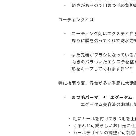
・ 軽さがあるので自まつ毛の負担
コーティングとは
・ コーティング剤はエクステと自
周りに膜を張ってくれて防水効果
・ また先端がブラシになっている
向きのバラついたエクステを整
形をキープしてくれます(*^^*)
特に梅雨や夏、湿気が多い季節に大活躍
・
まつ毛パーマ + エグータム 
エグータム美容液のお試し
・ 毛にカールを付けてまつ毛を上
・ くるんと可愛らしいお目元に仕
・ カールデザインの調整が可能◎