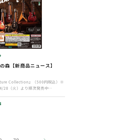
P
ャの森【新商品ニュース】
ature Collection』（500円税込）※
4/28（火）より順次発売中…
森