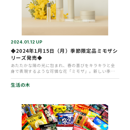
2024.01.12 UP
◆2024年1月15日（月）季節限定品ミモザシ
リーズ発売◆
あたたかな陽の光に包まれ、春の喜びをキラキラと全
身で表現するような可憐な花「ミモザ」。新しい季節
を呼び込む柔らかな風に乗…
生活の木