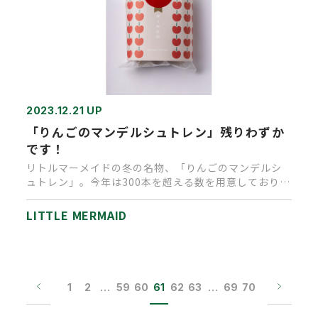
2023.12.21 UP
「りんごのマンデルシュトレン」残りわずか
です！
リトルマーメイドの冬の名物、「りんごのマンデルシ
ュトレン」。今年は300本を超える数を用意しておりま
したが、残すところわ…
LITTLE MERMAID
1
2
…
59
60
61
62
63
…
69
70