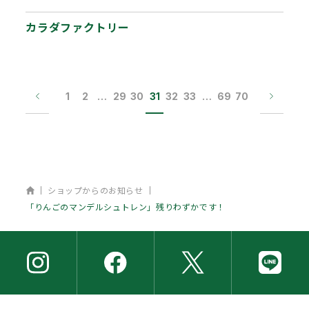
ス」がセットでお得にお買…
カラダファクトリー
1
2
…
29
30
31
32
33
…
69
70
ホーム
ショップからのお知らせ
「りんごのマンデルシュトレン」残りわずかです！