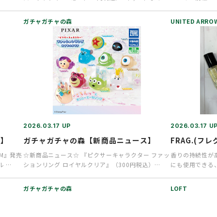
次発売中です！ …
からは、「BED
ガチャガチャの森
UNITED ARROWS
2026.03.17 UP
2026.03.17 U
ス】
ガチャガチャの森【新商品ニュース】
FRAG.(
UM』発売
☆新商品ニュース☆ 『ピクサーキャラクター ファッ
香りの持続性が
ル …
ションリング ロイヤルクリア』（300円税込）
にも使用できる
3/17より順次発売で…
のあるフローラ
ガチャガチャの森
LOFT