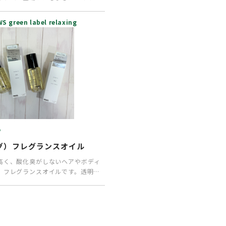
A…
 green label relaxing
P
フレグ）フレグランスオイル
高く、酸化臭がしないヘアやボディ
、フレグランスオイルです。透明感
ルの香りの「チ…