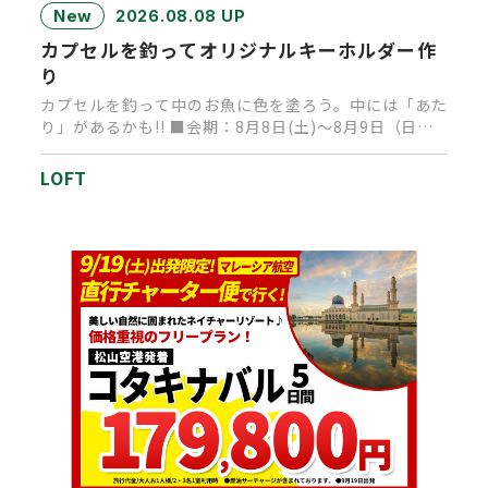
New
2026.08.08 UP
カプセルを釣ってオリジナルキーホルダー作
り
カプセルを釣って中のお魚に色を塗ろう。中には「あた
り」があるかも!! ■会期：8月8日(土)～8月9日（日）
■時間：1…
LOFT