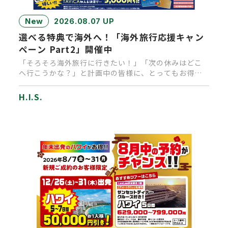
New
2026.08.07 UP
選べる特典で海外へ！「海外旅行応援キャン
ペーン Part2」開催中
「そろそろ海外旅行に行きたい！」「次の休みはどこ
へ行こうかな？」と計画中の皆様に、とってもお得な
キャンペーンのお知らせで…
H.I.S.