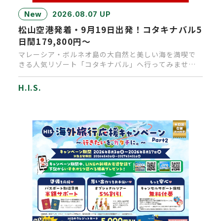
New
2026.08.07 UP
松山空港発着・9月19日出発！コタキナバル5
日間179,800円～
マレーシア・ボルネオ島の大自然と美しい海を満喫で
きる人気リゾート「コタキナバル」へ行ってみません
か？通常なら乗り継ぎで1…
H.I.S.