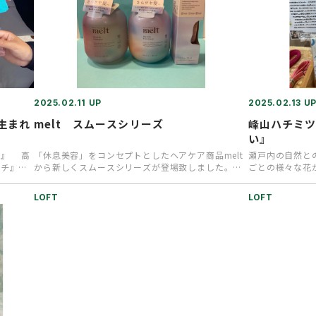
2025.02.11 UP
2025.02.13 U
生まれ
melt スムースシリーズ
峰山ハチミ
い』
チ』 高
「休息美容」をコンセプトとしたヘアケア商品melt
瀬戸内の自然と
ーチ』を
から新しくスムースシリーズが登場致しました。シ
ごとの様々な花
ャンプー、トリートメント…
は、峰山の養蜂
LOFT
LOFT